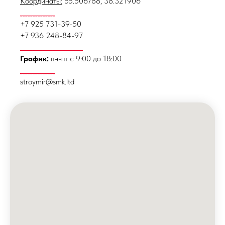
Координаты:
55.506788, 38.321906
______________
+7 925 731-39-50
+7 936 248-84-97
_________________________
График:
пн-пт с 9:00 до 18:00
______________
stroymir@smk.ltd