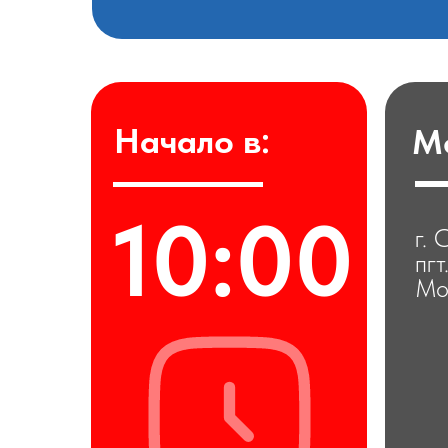
Начало в:
М
10:00
г.
пг
Мо